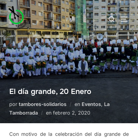
Saltar
al
Buscar:
ALTE
contenido
El día grande, 20 Enero
por
tambores-solidarios
en
Eventos
,
La
Publicado
Tamborrada
en
febrero 2, 2020
el
Con motivo de la celebración del día grande de