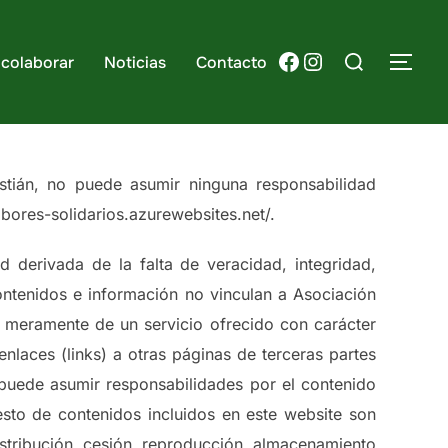
Buscar:
Facebook
Instagram
 colaborar
Noticias
Contacto
ALT
stián, no puede asumir ninguna responsabilidad
mbores-solidarios.azurewebsites.net/.
 derivada de la falta de veracidad, integridad,
ontenidos e información no vinculan a Asociación
a meramente de un servicio ofrecido con carácter
nlaces (links) a otras páginas de terceras partes
puede asumir responsabilidades por el contenido
sto de contenidos incluidos en este website son
istribución, cesión, reproducción, almacenamiento