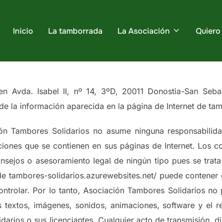
Inicio
La tamborrada
La Asociación
Quiero
en Avda. Isabel II, nº 14, 3ºD, 20011 Donostia-San Seba
o de la información aparecida en la página de Internet de ta
ión Tambores Solidarios no asume ninguna responsabilidad
aciones que se contienen en sus páginas de Internet. Los c
onsejos o asesoramiento legal de ningún tipo pues se trat
 de tambores-solidarios.azurewebsites.net/ puede contener e
trolar. Por lo tanto, Asociación Tambores Solidarios no 
textos, imágenes, sonidos, animaciones, software y el re
arios o sus licenciantes. Cualquier acto de transmisión, d